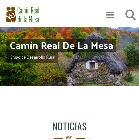
Pasar
Búsqu
al
contenido
principal
Camín Real De La Mesa
Grupo de Desarrollo Rural
NOTICIAS